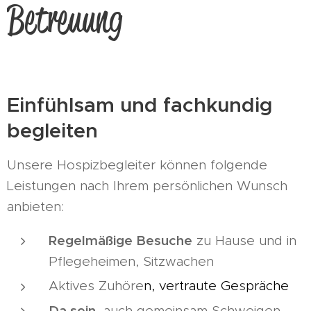
Betreuung
Einfühlsam und fachkundig
begleiten
Unsere Hospizbegleiter können folgende
Leistungen nach Ihrem persönlichen Wunsch
anbieten:
Regelmäßige Besuche
zu Hause und in
Pflegeheimen, Sitzwachen
Aktives Zuhöre
n,
vertraute
Ge
s
präche
Da sein
, auch gemeinsam Schweigen